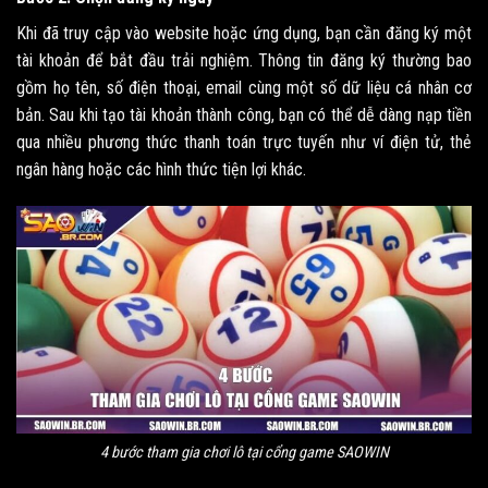
Khi đã truy cập vào website hoặc ứng dụng, bạn cần đăng ký một
tài khoản để bắt đầu trải nghiệm. Thông tin đăng ký thường bao
gồm họ tên, số điện thoại, email cùng một số dữ liệu cá nhân cơ
bản. Sau khi tạo tài khoản thành công, bạn có thể dễ dàng nạp tiền
qua nhiều phương thức thanh toán trực tuyến như ví điện tử, thẻ
ngân hàng hoặc các hình thức tiện lợi khác.
4 bước tham gia chơi lô tại cổng game SAOWIN