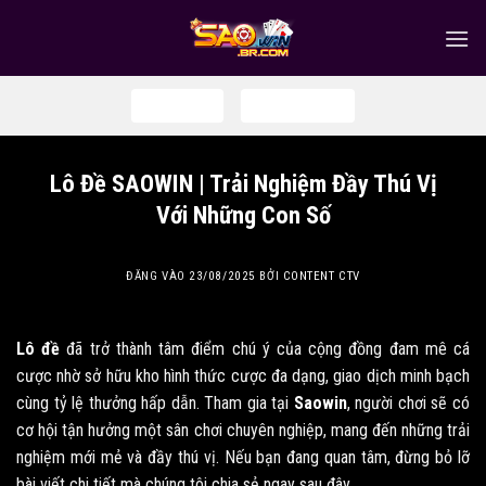
Bỏ
qua
nội
dung
ĐĂNG KÝ
ĐĂNG NHẬP
Lô Đề SAOWIN | Trải Nghiệm Đầy Thú Vị
Với Những Con Số
ĐĂNG VÀO
23/08/2025
BỞI
CONTENT CTV
Lô đề
đã trở thành tâm điểm chú ý của cộng đồng đam mê cá
cược nhờ sở hữu kho hình thức cược đa dạng, giao dịch minh bạch
cùng tỷ lệ thưởng hấp dẫn. Tham gia tại
Saowin
, người chơi sẽ có
cơ hội tận hưởng một sân chơi chuyên nghiệp, mang đến những trải
nghiệm mới mẻ và đầy thú vị. Nếu bạn đang quan tâm, đừng bỏ lỡ
bài viết chi tiết mà chúng tôi chia sẻ ngay sau đây.