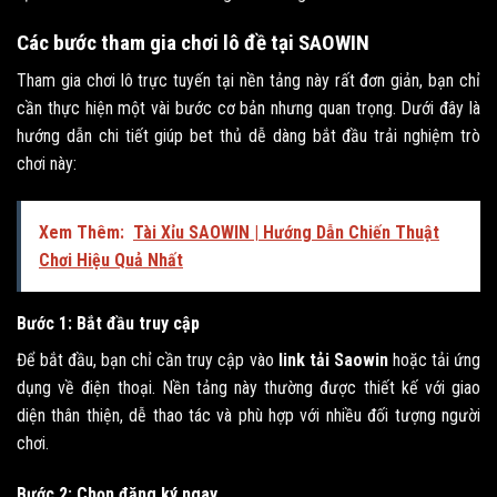
Các bước tham gia chơi lô đề tại SAOWIN
Tham gia chơi lô trực tuyến tại nền tảng này rất đơn giản, bạn chỉ
cần thực hiện một vài bước cơ bản nhưng quan trọng. Dưới đây là
hướng dẫn chi tiết giúp bet thủ dễ dàng bắt đầu trải nghiệm trò
chơi này:
Xem Thêm:
Tài Xỉu SAOWIN | Hướng Dẫn Chiến Thuật
Chơi Hiệu Quả Nhất
Bước 1: Bắt đầu truy cập
Để bắt đầu, bạn chỉ cần truy cập vào
link tải Saowin
hoặc tải ứng
dụng về điện thoại. Nền tảng này thường được thiết kế với giao
diện thân thiện, dễ thao tác và phù hợp với nhiều đối tượng người
chơi.
Bước 2: Chọn đăng ký ngay