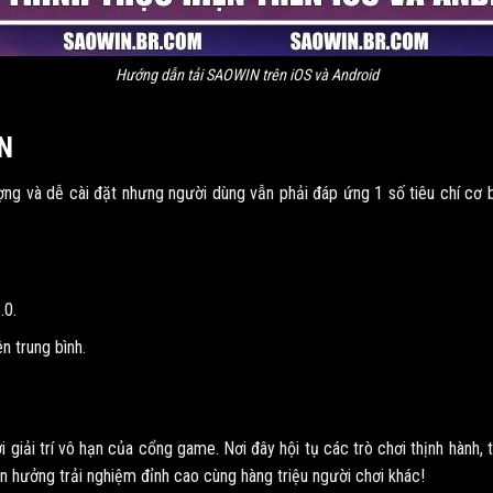
Hướng dẫn tải SAOWIN trên iOS và Android
IN
 và dễ cài đặt nhưng người dùng vẫn phải đáp ứng 1 số tiêu chí cơ bả
.0.
n trung bình.
i giải trí vô hạn của cổng game. Nơi đây hội tụ các trò chơi thịnh hàn
 hưởng trải nghiệm đỉnh cao cùng hàng triệu người chơi khác!