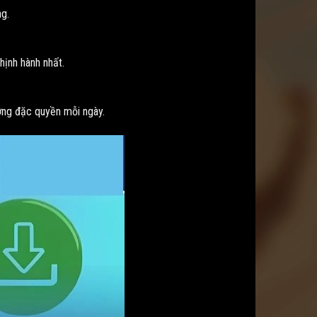
ag.
hịnh hành nhất.
ưởng đặc quyền mỗi ngày.