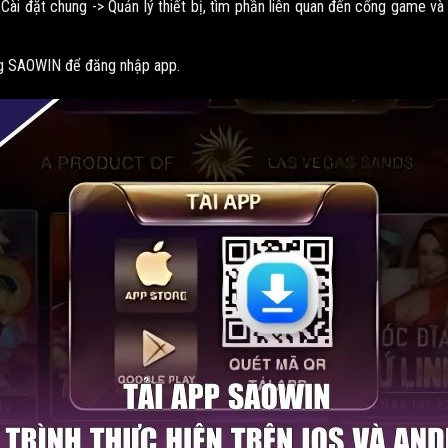
Cài đặt chung -> Quản lý thiết bị, tìm phần liên quan đến cổng game v
ợng SAOWIN để đăng nhập app.