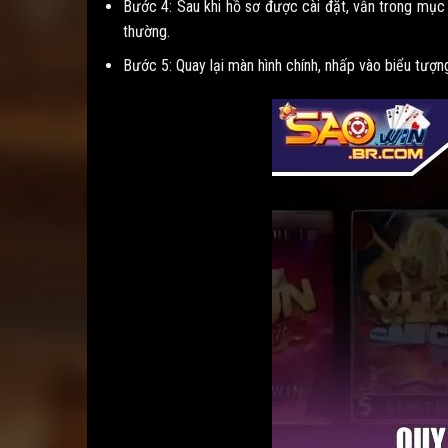
Bước 4: Sau khi hồ sơ được cài đặt, vẫn trong mục 
thường.
Bước 5: Quay lại màn hình chính, nhấp vào biểu tư