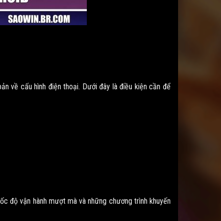
n về cấu hình điện thoại. Dưới đây là điều kiện cần để
h, tốc độ vận hành mượt mà và những chương trình khuyến