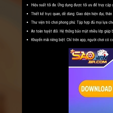
Hiệu suất tối đa: Ứng dụng được tối ưu để truy cập
Thiết kế trực quan, dễ dùng: Giao diện hiện đại, thân
Thư viện trò chơi phong phú: Tập hợp đủ mọi lựa chọ
An toàn tuyệt đối: Hệ thống bảo mật nhiều lớp giúp 
Khuyến mãi riêng biệt: Chỉ trên app, người chơi có