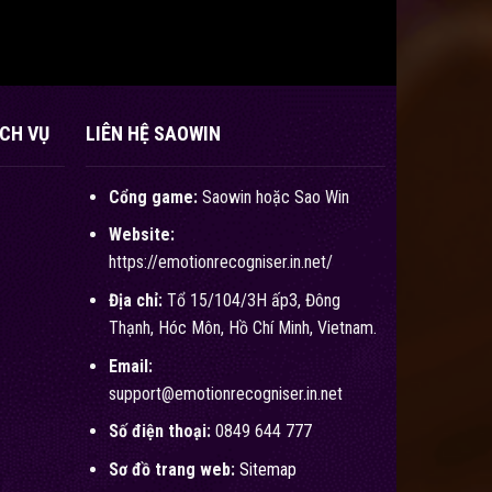
ỊCH VỤ
LIÊN HỆ SAOWIN
Cổng game:
Saowin hoặc Sao Win
Website:
https://emotionrecogniser.in.net/
Địa chỉ:
Tổ 15/104/3H ấp3, Đông
Thạnh, Hóc Môn, Hồ Chí Minh, Vietnam.
Email:
support@emotionrecogniser.in.net
Số điện thoại:
0849 644 777
Sơ đồ trang web:
Sitemap