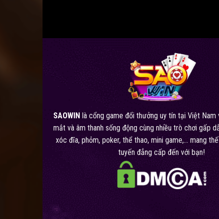
SAOWIN
là cổng game đổi thưởng uy tín tại Việt Nam 
mắt và âm thanh sống động cùng nhiều trò chơi gấp dẫn:
xóc đĩa, phỏm, poker, thể thao, mini game,... mang thế g
tuyến đẳng cấp đến với bạn!