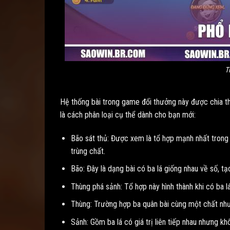
T
Hệ thống bài trong game đổi thưởng này được chia th
là cách phân loại cụ thể dành cho bạn mới:
Bão sát thủ: Được xem là tổ hợp mạnh nhất tron
trùng chất.
Bão: Đây là dạng bài có ba lá giống nhau về số, t
Thùng phá sảnh: Tổ hợp này hình thành khi có ba lá 
Thùng: Trường hợp ba quân bài cùng một chất như
Sảnh: Gồm ba lá có giá trị liên tiếp nhau nhưng k