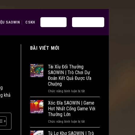
IỆU SAOWIN
CSKH
ĐĂNG KÝ
ĐĂNG NHẬP
BÀI VIẾT MỚI
Tài Xỉu Đổi Thưởng
SAOWIN | Trò Chơi Dự
Đoán Kết Quả Được Ưa
Chuộng
ng
Chức năng bình luận bị tắt
ở
ng khả
Tài
Xỉu
Xóc Đĩa SAOWIN | Game
Đổi
Hot Nhất Cổng Game Với
Thưởng
Thưởng Lớn
SAOWIN
Chức năng bình luận bị tắt
ở
|
Xóc
Trò
Đĩa
Chơi
Tú Lơ Khơ SAOWIN | Trò