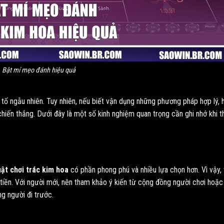
Bật mí mẹo đánh hiệu quả
tố ngẫu nhiên. Tuy nhiên, nếu biết vận dụng những phương pháp hợp lý, 
hiến thắng. Dưới đây là một số kinh nghiệm quan trọng cần ghi nhớ khi 
uật chơi trác kim hoa
có phần phong phú và nhiều lựa chọn hơn. Vì vậy, 
g tiền. Với người mới, nên tham khảo ý kiến từ cộng đồng người chơi hoặ
g người đi trước.