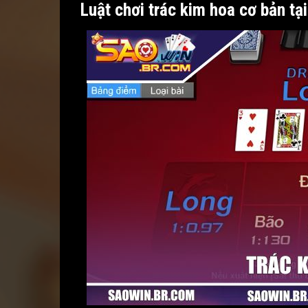
Luật chơi trác kim hoa cơ bản t