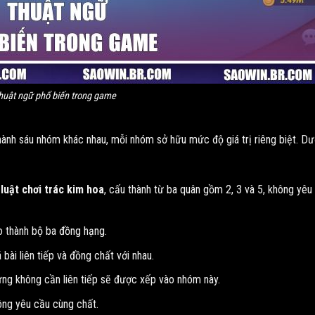
huật ngữ phổ biến trong game
ành sáu nhóm khác nhau, mỗi nhóm sở hữu mức độ giá trị riêng biệt. Dư
g
luật chơi trác kim hoa
, cấu thành từ ba quân gồm 2, 3 và 5, không yêu
ạo thành bộ ba đồng hạng.
bài liên tiếp và đồng chất với nhau.
ng không cần liên tiếp sẽ được xếp vào nhóm này.
hông yêu cầu cùng chất.