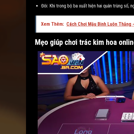
Đôi: Khi trong bộ ba xuất hiện hai quân trùng số, 
Xem Thêm:
Cách Chơi Mậu Binh Luôn Thắng 
Mẹo giúp chơi trác kim hoa onli