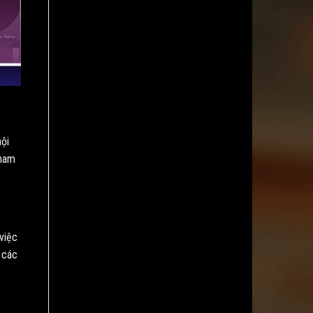
hội
tham
việc
c các