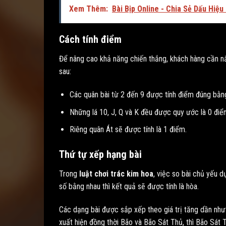
Xem Thêm:
Bài Bịp Online - Chia Sẻ Dấu Hiệ
Cách tính điểm
Để nâng cao khả năng chiến thắng, khách hàng cần n
sau:
Các quân bài từ 2 đến 9 được tính điểm đúng bằng gi
Những lá 10, J, Q và K đều được quy ước là 0 điể
Riêng quân Át sẽ được tính là 1 điểm.
Thứ tự xếp hạng bài
Trong
luật chơi trác kim hoa
, việc so bài chủ yếu 
số bằng nhau thì kết quả sẽ được tính là hòa.
Các dạng bài được sắp xếp theo giá trị tăng dần như
xuất hiện đồng thời Bão và Bão Sát Thủ, thì Bão Sát Th