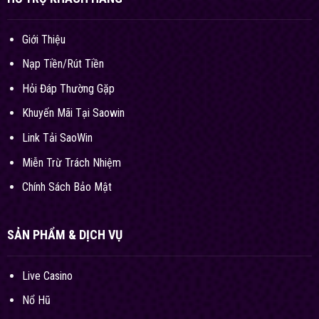
Giới Thiệu
Nạp Tiền
/
Rút Tiền
Hỏi Đáp Thường Gặp
Khuyến Mãi Tại Saowin
Link Tải SaoWin
Miễn Trừ Trách Nhiệm
Chính Sách Bảo Mật
SẢN PHẨM & DỊCH VỤ
Live Casino
Nổ Hũ