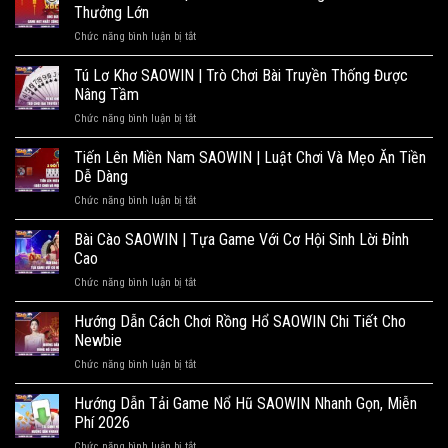
Đổi
Thưởng Lớn
Thưởng
Chức năng bình luận bị tắt
ở
SAOWIN
Xóc
|
Đĩa
Tú Lơ Khơ SAOWIN | Trò Chơi Bài Truyền Thống Được
Trò
SAOWIN
Chơi
Nâng Tầm
|
Dự
Chức năng bình luận bị tắt
ở
Game
Đoán
Tú
Hot
Kết
Lơ
Tiến Lên Miền Nam SAOWIN | Luật Chơi Và Mẹo Ăn Tiền
Nhất
Quả
Khơ
Cổng
Dễ Dàng
Được
SAOWIN
Game
Ưa
Chức năng bình luận bị tắt
ở
|
Với
Chuộng
Tiến
Trò
Thưởng
Lên
Bài Cào SAOWIN | Tựa Game Với Cơ Hội Sinh Lời Đỉnh
Chơi
Lớn
Miền
Bài
Cao
Nam
Truyền
Chức năng bình luận bị tắt
ở
SAOWIN
Thống
Bài
|
Được
Cào
Hướng Dẫn Cách Chơi Rồng Hổ SAOWIN Chi Tiết Cho
Luật
Nâng
SAOWIN
Chơi
Newbie
Tầm
|
Và
Chức năng bình luận bị tắt
ở
Tựa
Mẹo
Hướng
Game
Ăn
Dẫn
Hướng Dẫn Tải Game Nổ Hũ SAOWIN Nhanh Gọn, Miễn
Với
Tiền
Cách
Cơ
Phí 2026
Dễ
Chơi
Hội
Dàng
Chức năng bình luận bị tắt
ở