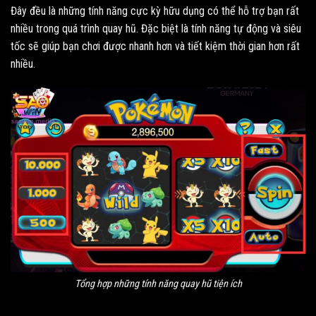
Đây đều là những tính năng cực kỳ hữu dụng có thể hỗ trợ bạn rất
nhiều trong quá trình quay hũ. Đặc biệt là tính năng tự động và siêu
tốc sẽ giúp bạn chơi được nhanh hơn và tiết kiệm thời gian hơn rất
nhiều.
Tổng hợp những tính năng quay hũ tiện ích