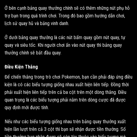
Ở bên cạnh bảng quay thưởng chính sẽ có thêm những nút phụ hỗ
trợ bạn trong quá trình chơi. Trong đó bao gồm hướng dẫn chơi,
lịch sử quay hũ và bảng vinh danh.
Ở dưới bảng quay thưởng là các nút bấm quay gồm nút quay, tự
quay và siêu tốc. Khi người chơi ấn vào nút quay thì bảng quay
thưởng chính sẽ bắt đầu quay.
Điều Kiện Thắng
Để chiến thắng trong trò chơi Pokemon, bạn cần phải đáp ứng điều
kiện là có các biểu tượng giống nhau xuất hiện liên tiếp. Đồng thời
phải xuất hiện liên tiếp trên cả ba cột trên một dòng thắng. Điều
quan trọng là các biểu tượng phải nằm trên dòng cược đã được
quy định mới được tính.
Nếu như các biểu tượng giống nhau trên bảng quay thưởng xuất
hiện lần lượt trên cả 3 cột thì bạn sẽ nhận được tiền thưởng. Số
tiền thưởng bạn nhận được sẽ còn tùy thuộc vào biểu tượng mà