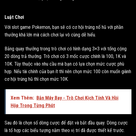
Luật Chơi
Với slot game Pokemon, bạn sẽ có cơ hội trúng nổ hũ với phần
thưởng khá lớn mà cách chơi lại vô cùng dễ hiểu.
Bảng quay thưởng trong trò chơi có hình dạng 3×3 với tổng cộng
20 dòng trả thưởng. Trò chơi có 3 mốc cược chính là 100, 1K và
10K. Tùy thuộc vào nhu cầu mà bạn có lựa chọn mức cược phù
hợp. Nếu tài chính của bạn ít thì nên chọn mức 100 còn muốn giành
cơ hội trúng hũ thì chọn mức 10K.
Xem Thêm:
Bắn Máy Bay - Trò Chơi Kịch Tính Và Hồi
Hộp Trong Từng Phút
Sau đó là chọn số dòng cược để đặt và bắt đầu quay. Dòng cược
là tổ hợp các biểu tượng nằm theo vị trí đã được thiết kế trước.