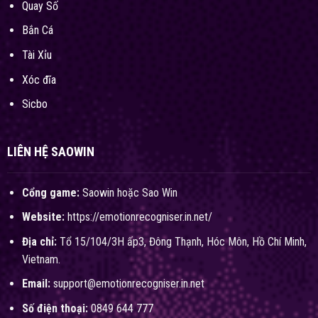
Quay Số
Bắn Cá
Tài Xỉu
Xóc đĩa
Sicbo
LIÊN HỆ SAOWIN
Cổng game:
Saowin hoặc Sao Win
Website:
https://emotionrecogniser.in.net/
Địa chỉ:
Tổ 15/104/3H ấp3, Đông Thạnh, Hóc Môn, Hồ Chí Minh,
Vietnam.
Email:
support@emotionrecogniser.in.net
Số điện thoại:
0849 644 777